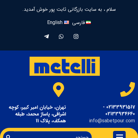
سلام ، به سایت بازرگانی ثابت پور خوش آمدید.
فارسی
English
02133931517 -
تهران، خیابان امیر کبیر، کوچه
02133934640
اشراقی، پاساژ محمد، طبقه
info@sabetpour.com
همکف، پلاک 11