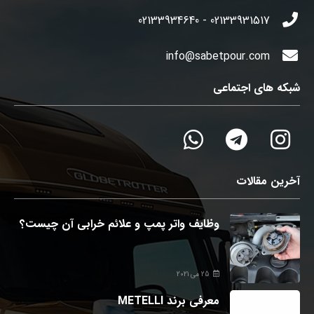
02133931517 - 02133934640
info@sabetpour.com
شبکه های اجتماعی
آخرین مقالات
وظایف واتر پمپ و علائم خرابی آن چیست؟
25 می 2021
معرفی برند METELLI