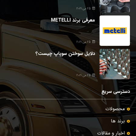
25 می 2021
معرفی برند METELLI
25 می 2021
دلایل سوختن سوپاپ چیست؟
25 می 2021
دسترسی سریع
محصولات
برند ها
اخبار و مقالات