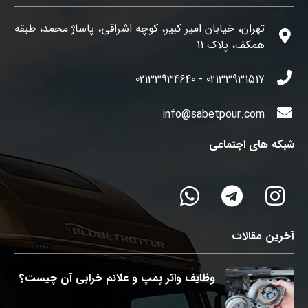
تهران، خیابان امیر کبیر، کوچه اشراقی، پاساژ محمد، طبقه
همکف، پلاک 11
02133931517 - 02133934640
info@sabetpour.com
شبکه های اجتماعی
آخرین مقالات
وظایف واتر پمپ و علائم خرابی آن چیست؟