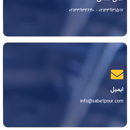
02133931517 - 02133934640
ایمیل
info@sabetpour.com