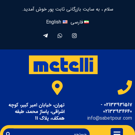
سلام ، به سایت بازرگانی ثابت پور خوش آمدید.
فارسی
English
02133931517 -
تهران، خیابان امیر کبیر، کوچه
02133934640
اشراقی، پاساژ محمد، طبقه
info@sabetpour.com
همکف، پلاک 11