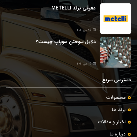
معرفی برند METELLI
25 می 2021
دلایل سوختن سوپاپ چیست؟
25 می 2021
دسترسی سریع
محصولات
برند ها
اخبار و مقالات
درباره ما