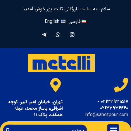
سلام ، به سایت بازرگانی ثابت پور خوش آمدید.
فارسی
English
02133931517 -
تهران، خیابان امیر کبیر، کوچه
02133934640
اشراقی، پاساژ محمد، طبقه
info@sabetpour.com
همکف، پلاک 11