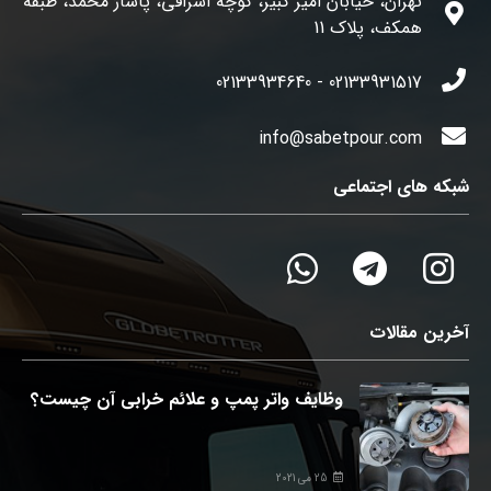
تهران، خیابان امیر کبیر، کوچه اشراقی، پاساژ محمد، طبقه
همکف، پلاک 11
02133931517 - 02133934640
info@sabetpour.com
شبکه های اجتماعی
آخرین مقالات
وظایف واتر پمپ و علائم خرابی آن چیست؟
25 می 2021