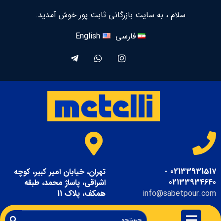
سلام ، به سایت بازرگانی ثابت پور خوش آمدید.
فارسی
English
02133931517 -
تهران، خیابان امیر کبیر، کوچه
02133934640
اشراقی، پاساژ محمد، طبقه
info@sabetpour.com
همکف، پلاک 11