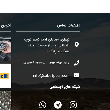
اطلاعات تماس
آخرین م
تهران، خیابان امیر کبیر، کوچه
اشراقی، پاساژ محمد، طبقه
همکف، پلاک 11
02133931517 - 02133934640
info@sabetpour.com
شبکه های اجتماعی