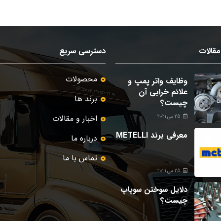
قالات
دسترسی سریع
محصولات
وظایف واتر پمپ و
علائم خرابی آن
برند ها
چیست؟
اخبار و مقالات
25 می 2021
معرفی برند METELLI
درباره ما
تماس با ما
25 می 2021
دلایل سوختن سوپاپ
چیست؟