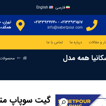
فارسی
English
02133931517 - 02133934640
تهران، خ
همکف، پ
info@sabetpour.com
ار و مقالات
درباره ما
تماس با ما
کانیا همه مدل
محصولات
گیت سوپاپ متل