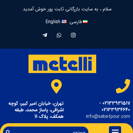
سلام ، به سایت بازرگانی ثابت پور خوش آمدید.
فارسی
English
02133931517 -
تهران، خیابان امیر کبیر، کوچه
02133934640
اشراقی، پاساژ محمد، طبقه
info@sabetpour.com
همکف، پلاک 11