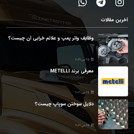
آخرین مقالات
وظایف واتر پمپ و علائم خرابی آن چیست؟
25 می 2021
معرفی برند METELLI
25 می 2021
دلایل سوختن سوپاپ چیست؟
25 می 2021