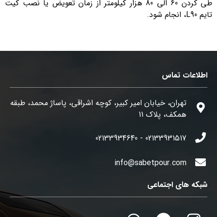
طی کردن 60 الی 80 هزار کیلومتر از زمان تعویض یا نصب کیت
تایم L90، انجام شود.
اطلاعات تماس
تهران، خیابان امیر کبیر، کوچه اشراقی، پاساژ محمد، طبقه
همکف، پلاک 11
02133931517 - 02133934640
info@sabetpour.com
شبکه های اجتماعی