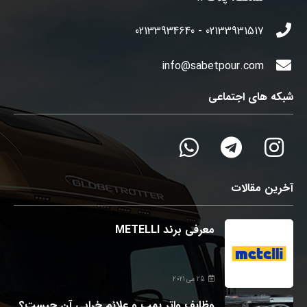
02133931517 - 02133934640
info@sabetpour.com
شبکه های اجتماعی
آخرین مقالات
معرفی برند METELLI
25 می 2021
وظایف واتر پمپ و علائم خرابی آن چیست؟