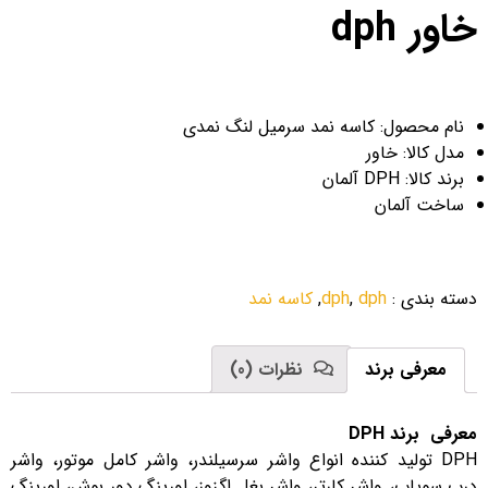
خاور dph
نام محصول: کاسه نمد سرمیل لنگ نمدی
مدل کالا: خاور
برند کالا: DPH آلمان
ساخت آلمان
دسته بندی
:
dph
,
dph
,
کاسه نمد
معرفی برند
نظرات (0)
معرفی برند DPH
DPH تولید کننده انواع واشر سرسیلندر، واشر کامل موتور، واشر
درب سوپاپ، واشر کارتر، واشر بغل اگزوز، اورینگ دور بوش، اورینگ