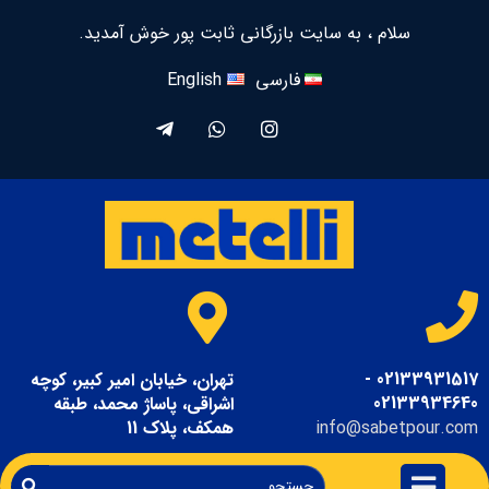
سلام ، به سایت بازرگانی ثابت پور خوش آمدید.
فارسی
English
02133931517 -
تهران، خیابان امیر کبیر، کوچه
02133934640
اشراقی، پاساژ محمد، طبقه
info@sabetpour.com
همکف، پلاک 11