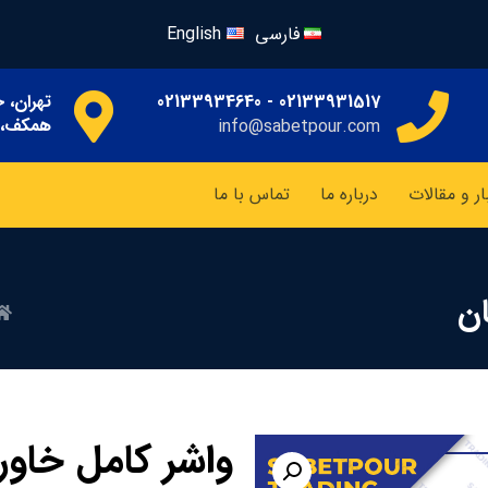
فارسی
English
02133931517 - 02133934640
تهران، خ
همکف، پ
info@sabetpour.com
ار و مقالات
درباره ما
تماس با ما
واشر کامل خاور ELRING آلما