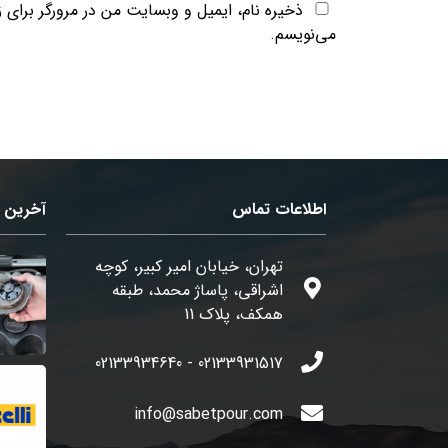
ذخیره نام، ایمیل و وبسایت من در مرورگر برای 
می‌نویسم.
اطلاعات تماس
آخرین م
تهران، خیابان امیر کبیر، کوچه
اشراقی، پاساژ محمد، طبقه
همکف، پلاک 11
02133931517 - 02133934640
info@sabetpour.com