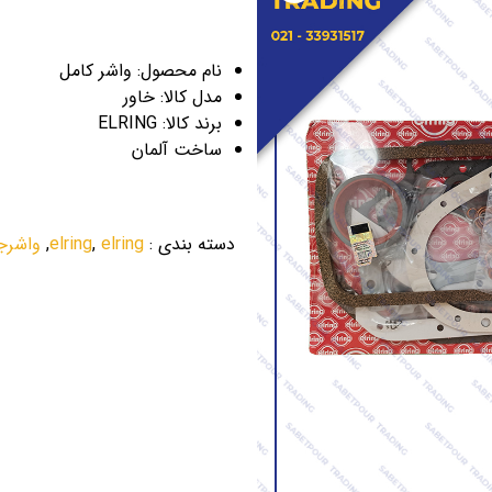
نام محصول: واشر کامل
مدل کالا: خاور
برند کالا: ELRING
ساخت آلمان
دسته بندی
:
elring
,
elring
,
واشرج