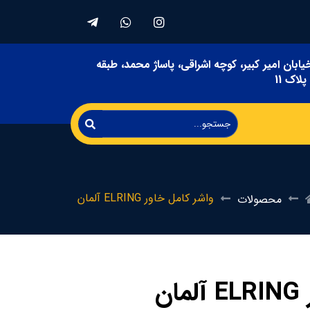
یابان امیر کبیر، کوچه اشراقی، پاساژ محمد، طبقه
لاک 11
واشر کامل خاور ELRING آلمان
محصولات
ن