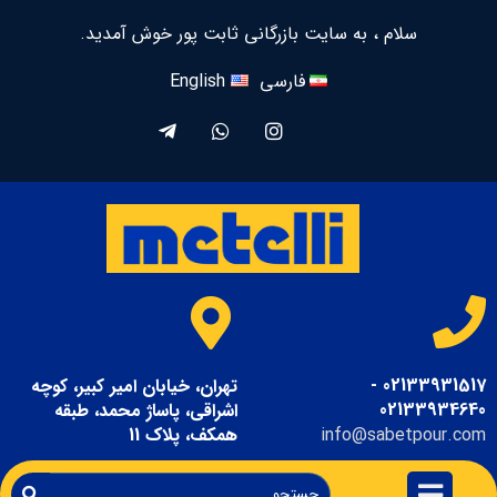
سلام ، به سایت بازرگانی ثابت پور خوش آمدید.
فارسی
English
02133931517 -
تهران، خیابان امیر کبیر، کوچه
02133934640
اشراقی، پاساژ محمد، طبقه
info@sabetpour.com
همکف، پلاک 11