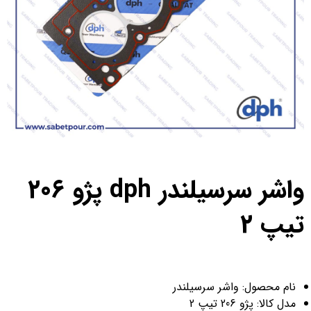
واشر سرسیلندر dph پژو 206
تیپ 2
نام محصول: واشر سرسیلندر
مدل کالا: پژو 206 تیپ 2