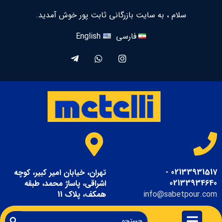
سلام ، به سایت بازرگانی ثابت پور خوش آمدید.
فارسی
English
02133931517 -
تهران، خیابان امیر کبیر، کوچه
02133934640
اشراقی، پاساژ محمد، طبقه
info@sabetpour.com
همکف، پلاک 11