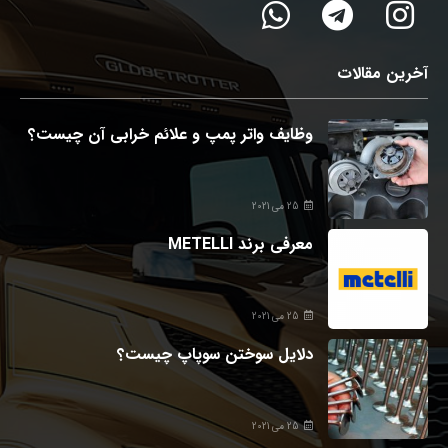
آخرین مقالات
وظایف واتر پمپ و علائم خرابی آن چیست؟
25 می 2021
معرفی برند METELLI
25 می 2021
دلایل سوختن سوپاپ چیست؟
25 می 2021