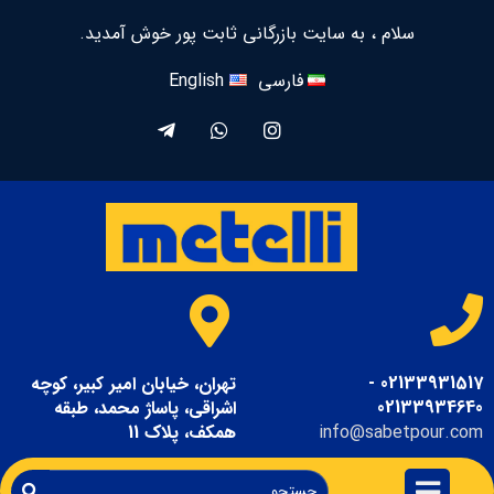
سلام ، به سایت بازرگانی ثابت پور خوش آمدید.
فارسی
English
02133931517 -
تهران، خیابان امیر کبیر، کوچه
02133934640
اشراقی، پاساژ محمد، طبقه
info@sabetpour.com
همکف، پلاک 11