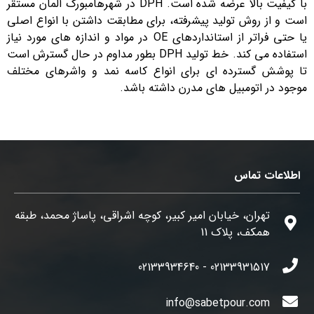
با کیفیت بالا عرضه شده است. DPH در شهرهامبورگ آلمان مستقر
است و از روش تولید پیشرفته، برای مطابقت داشتن با انواع اصلی
یا حتی فراتر از استانداردهای OE در مواد و اندازه های مورد نیاز
استفاده می کند. خط تولید DPH بطور مداوم در حال گسترش است
تا پوشش گسترده ای برای انواع کاسه نمد و واشرهای مختلف
موجود در اتومبیل های مدرن داشته باشد.
اطلاعات تماس
تهران، خیابان امیر کبیر، کوچه اشراقی، پاساژ محمد، طبقه
همکف، پلاک 11
02133931517 - 02133934640
info@sabetpour.com