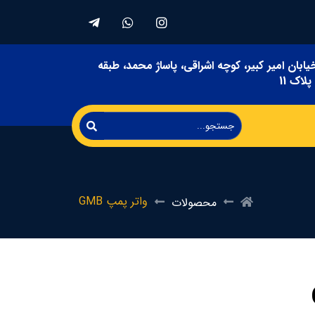
یابان امیر کبیر، کوچه اشراقی، پاساژ محمد، طبقه
لاک 11
واتر پمپ GMB
محصولات