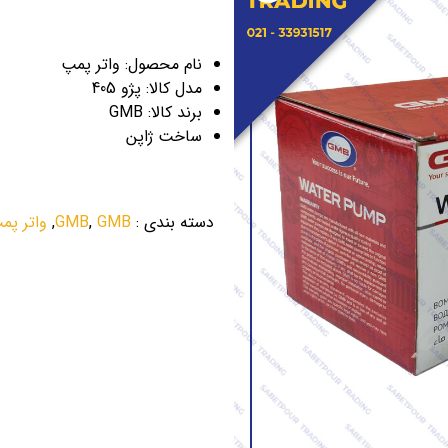
نام محصول: واتر پمپ
مدل کالا: پژو 405
برند کالا: GMB
ساخت ژاپن
دسته بندی
:
GMB
,
GMB
,
واتر پم