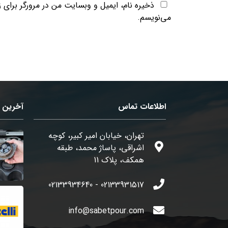
ذخیره نام، ایمیل و وبسایت من در مرورگر برای 
می‌نویسم.
اطلاعات تماس
آخرین م
تهران، خیابان امیر کبیر، کوچه
اشراقی، پاساژ محمد، طبقه
همکف، پلاک 11
02133931517 - 02133934640
info@sabetpour.com