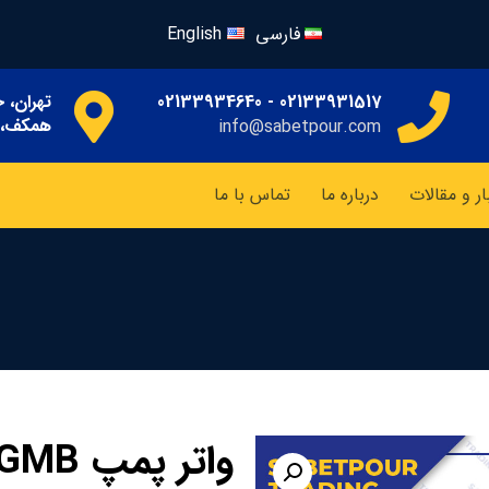
فارسی
English
02133931517 - 02133934640
تهران، خ
همکف، پ
info@sabetpour.com
ار و مقالات
درباره ما
تماس با ما
واتر پمپ GMB