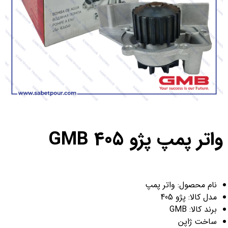
واتر پمپ پژو 405 GMB
نام محصول: واتر پمپ
مدل کالا: پژو 405
برند کالا: GMB
ساخت ژاپن