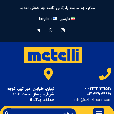
سلام ، به سایت بازرگانی ثابت پور خوش آمدید.
فارسی
English
02133931517 -
تهران، خیابان امیر کبیر، کوچه
02133934640
اشراقی، پاساژ محمد، طبقه
info@sabetpour.com
همکف، پلاک 11