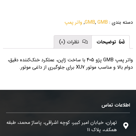
دسته بندی
:
GMB
,
GMB
,
واتر پمپ
توضیحات
نظرات (0)
واتر پمپ GMB پژو 405 با ساخت ژاپن، عملکرد خنک‌کننده دقیق،
دوام بالا و مناسب موتور XU7 برای جلوگیری از داغی موتور.
اطلاعات تماس
تهران، خیابان امیر کبیر، کوچه اشراقی، پاساژ محمد، طبقه
همکف، پلاک 11