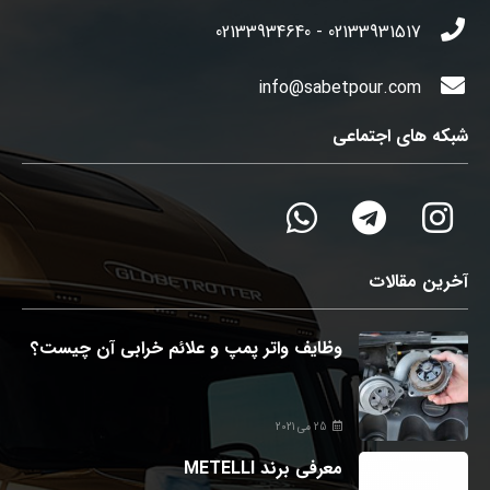
02133931517 - 02133934640
info@sabetpour.com
شبکه های اجتماعی
آخرین مقالات
وظایف واتر پمپ و علائم خرابی آن چیست؟
25 می 2021
معرفی برند METELLI