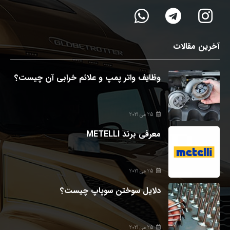
آخرین مقالات
وظایف واتر پمپ و علائم خرابی آن چیست؟
25 می 2021
معرفی برند METELLI
25 می 2021
دلایل سوختن سوپاپ چیست؟
25 می 2021