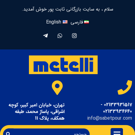
سلام ، به سایت بازرگانی ثابت پور خوش آمدید.
فارسی
English
02133931517 -
تهران، خیابان امیر کبیر، کوچه
02133934640
اشراقی، پاساژ محمد، طبقه
info@sabetpour.com
همکف، پلاک 11