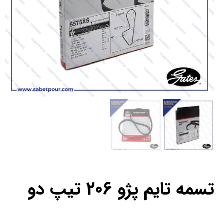
تسمه تایم پژو 206 تیپ دو