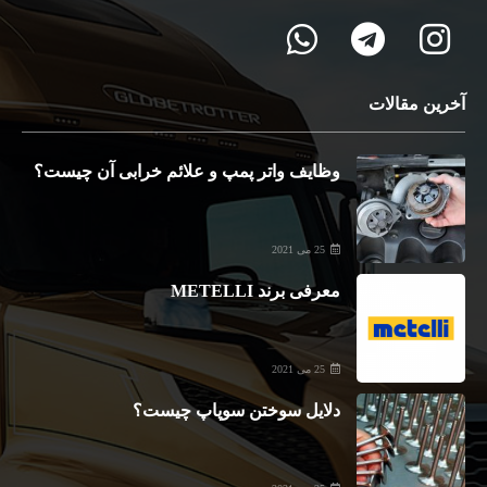
آخرین مقالات
وظایف واتر پمپ و علائم خرابی آن چیست؟
25 می 2021
معرفی برند METELLI
25 می 2021
دلایل سوختن سوپاپ چیست؟