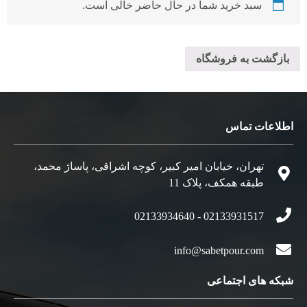
سبد خرید شما در حال حاضر خالی است.
بازگشت به فروشگاه
اطلاعات تماس
تهران، خیابان امیر کبیر، کوچه اشراقی، پاساژ محمد،
طبقه همکف، پلاک 11
02133931517 - 02133934640
info@sabetpour.com
شبکه های اجتماعی