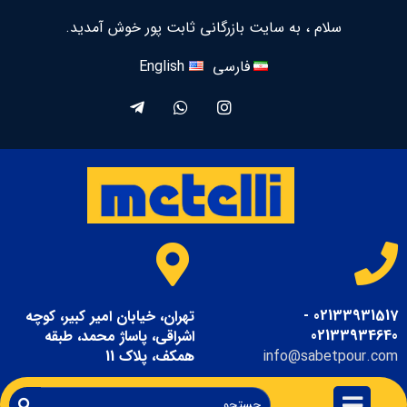
سلام ، به سایت بازرگانی ثابت پور خوش آمدید.
فارسی
English
02133931517 -
تهران، خیابان امیر کبیر، کوچه
02133934640
اشراقی، پاساژ محمد، طبقه
info@sabetpour.com
همکف، پلاک 11