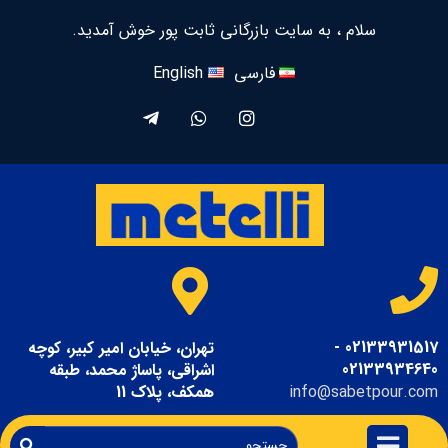
سلام ، به سایت بازرگانی ثابت پور خوش آمدید.
فارسی
English
02133931517 -
تهران، خیابان امیر کبیر، کوچه
02133934640
اشراقی، پاساژ محمد، طبقه
info@sabetpour.com
همکف، پلاک 11