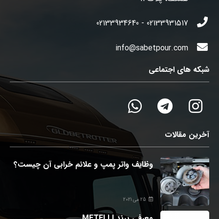
02133931517 - 02133934640
info@sabetpour.com
شبکه های اجتماعی
آخرین مقالات
وظایف واتر پمپ و علائم خرابی آن چیست؟
25 می 2021
معرفی برند METELLI