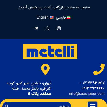
سلام ، به سایت بازرگانی ثابت پور خوش آمدید.
فارسی
English
02133931517 -
تهران، خیابان امیر کبیر، کوچه
02133934640
اشراقی، پاساژ محمد، طبقه
info@sabetpour.com
همکف، پلاک 11