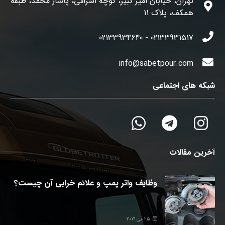
تهران، خیابان امیر کبیر، کوچه اشراقی، پاساژ محمد، طبقه
همکف، پلاک 11
02133931517 - 02133934640
info@sabetpour.com
شبکه های اجتماعی
آخرین مقالات
وظایف واتر پمپ و علائم خرابی آن چیست؟
25 می 2021