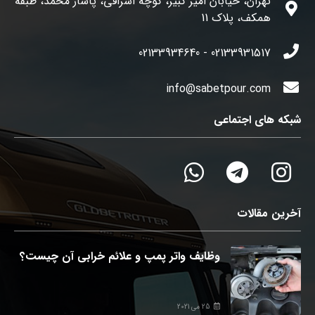
تهران، خیابان امیر کبیر، کوچه اشراقی، پاساژ محمد، طبقه
همکف، پلاک 11
02133931517 - 02133934640
info@sabetpour.com
شبکه های اجتماعی
آخرین مقالات
وظایف واتر پمپ و علائم خرابی آن چیست؟
25 می 2021