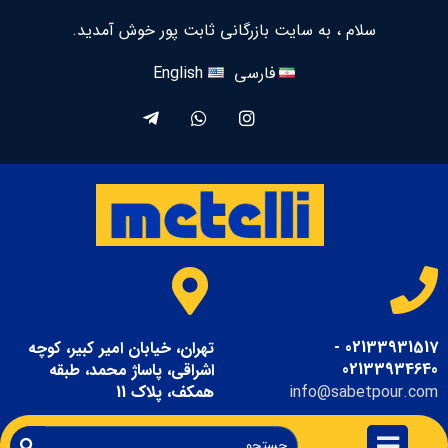
سلام ، به سایت بازرگانی ثابت پور خوش آمدید.
فارسی
English
02133931517 -
تهران، خیابان امیر کبیر، کوچه
02133934640
اشراقی، پاساژ محمد، طبقه
info@sabetpour.com
همکف، پلاک 11