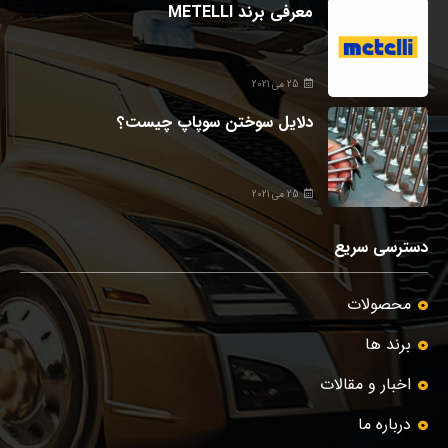
معرفی برند METELLI
25 می 2021
دلایل سوختن سوپاپ چیست؟
25 می 2021
دسترسی سریع
محصولات
برند ها
اخبار و مقالات
درباره ما