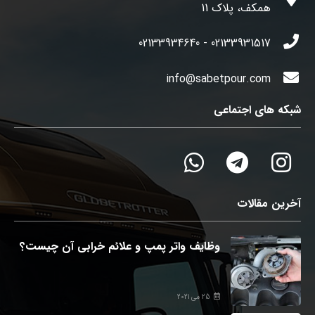
همکف، پلاک 11
02133931517 - 02133934640
info@sabetpour.com
شبکه های اجتماعی
آخرین مقالات
وظایف واتر پمپ و علائم خرابی آن چیست؟
25 می 2021