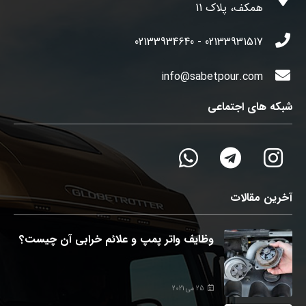
همکف، پلاک 11
02133931517 - 02133934640
info@sabetpour.com
شبکه های اجتماعی
آخرین مقالات
وظایف واتر پمپ و علائم خرابی آن چیست؟
25 می 2021