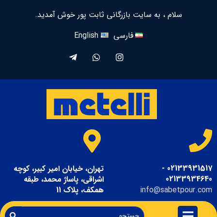
سلام ، به سایت بازرگانی ثابت پور خوش آمدید.
فارسی
English
02133931517 -
تهران، خیابان امیر کبیر، کوچه
02133934640
اشراقی، پاساژ محمد، طبقه
info@sabetpour.com
همکف، پلاک 11