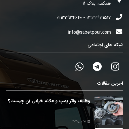
همکف، پلاک 11
02133931517 - 02133934640
info@sabetpour.com
شبکه های اجتماعی
آخرین مقالات
وظایف واتر پمپ و علائم خرابی آن چیست؟
25 می 2021