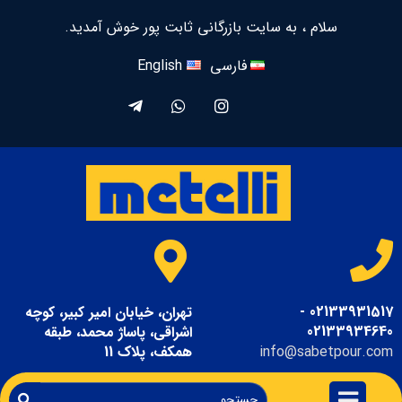
سلام ، به سایت بازرگانی ثابت پور خوش آمدید.
فارسی
English
02133931517 -
تهران، خیابان امیر کبیر، کوچه
02133934640
اشراقی، پاساژ محمد، طبقه
info@sabetpour.com
همکف، پلاک 11