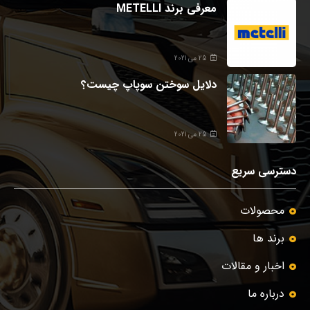
معرفی برند METELLI
25 می 2021
دلایل سوختن سوپاپ چیست؟
25 می 2021
دسترسی سریع
محصولات
برند ها
اخبار و مقالات
درباره ما