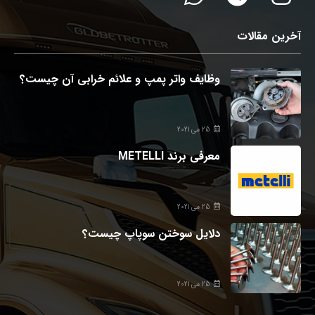
آخرین مقالات
وظایف واتر پمپ و علائم خرابی آن چیست؟
25 می 2021
معرفی برند METELLI
25 می 2021
دلایل سوختن سوپاپ چیست؟
25 می 2021