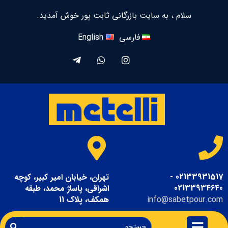
سلام ، به سایت بازرگانی ثابت پور خوش آمدید.
فارسی
English
02133931517 -
تهران، خیابان امیر کبیر، کوچه
02133934640
اشراقی، پاساژ محمد، طبقه
info@sabetpour.com
همکف، پلاک 11